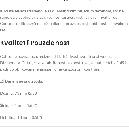
Kućište sekača izrađeno je sa
dijamantskim reljefnim dezenom
, što ne
samo da vizuelno privlači, već i osigurava čvrst i siguran hvat u ruci.
Contour oblik savršeno leži u dlanu i pruža osećaj stabilnosti pri svakom
rezu.
Kvalitet i Pouzdanost
Colibri je poznat po preciznosti i izdržljivosti svojih proizvoda, a
Diamond V-Cut nije izuzetak. Robustna konstrukcija, mat metalik finiš i
pažljivo oblikovan mehanizam čine ga izborom koji traje.
📐
Dimenzije proizvoda:
Dužina: 73 mm (2.88″)
Širina: 41 mm (1.63″)
Debljina: 13 mm (0.50″)