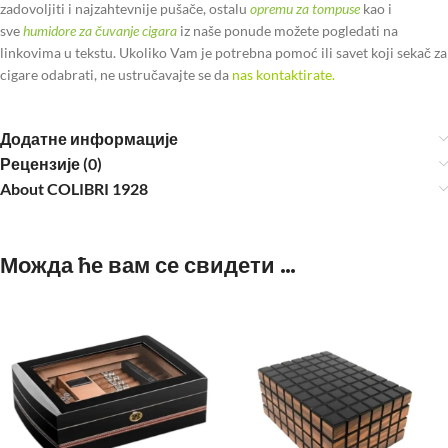
zadovoljiti i najzahtevnije pušače, ostalu
opremu za tompuse
kao i
sve
humidore za čuvanje cigara
iz naše ponude možete pogledati na
linkovima u tekstu. Ukoliko Vam je potrebna pomoć ili savet koji sekač za
cigare odabrati, ne ustručavajte se da
nas kontaktirate.
Додатне информације
Рецензије (0)
About COLIBRI 1928
Можда ће вам се свидети …