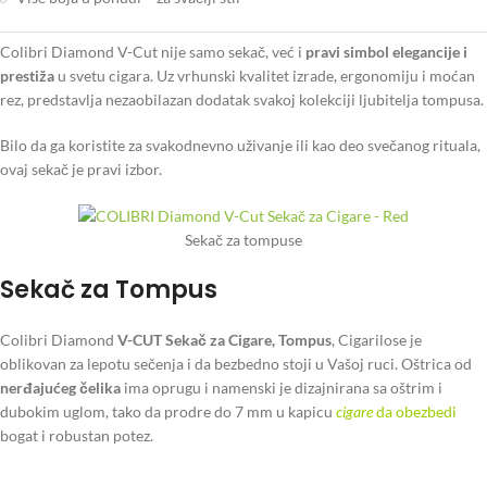
Colibri Diamond V-Cut nije samo sekač, već i
pravi simbol elegancije i
prestiža
u svetu cigara. Uz vrhunski kvalitet izrade, ergonomiju i moćan
rez, predstavlja nezaobilazan dodatak svakoj kolekciji ljubitelja tompusa.
Bilo da ga koristite za svakodnevno uživanje ili kao deo svečanog rituala,
ovaj sekač je pravi izbor.
Sekač za tompuse
Sekač za Tompus
Colibri Diamond
V-CUT Sekač za Cigare, Tompus
, Cigarilose je
oblikovan za lepotu sečenja i da bezbedno stoji u Vašoj ruci. Oštrica od
nerđajućeg čelika
ima oprugu i namenski je dizajnirana sa oštrim i
dubokim uglom, tako da prodre do 7 mm u kapicu
cigare
da obezbedi
bogat i robustan potez.