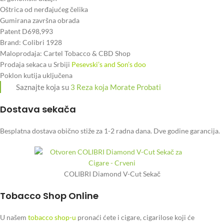
Oštrica od nerđajućeg čelika
Gumirana završna obrada
Patent D698,993
Brand: Colibri 1928
Maloprodaja: Cartel Tobacco & CBD Shop
Prodaja sekaca u Srbiji
Pesevski’s and Son’s doo
Poklon kutija uključena
Saznajte koja su
3 Reza koja Morate Probati
Dostava sekača
Besplatna dostava obično stiže za 1-2 radna dana. Dve godine garancija.
COLIBRI Diamond V-Cut Sekač
Tobacco Shop Online
U našem
tobacco shop-u
pronaći ćete i
cigare, cigarilose
koji će