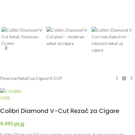
Почетна
/
Sekači za Cigare
/
V-CUT
Colibri Diamond V-Cut Rezač za Cigare
9.495
рсд
-
Colibri Diamond V-Cut je savršen spoj elegancije, funkcionalnosti i