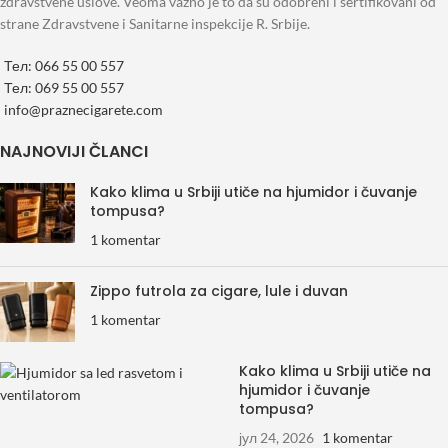
zdravstvene uslove. Veoma važno je to da su odobreni i sertifikovani od
otvaranja
strane Zdravstvene i Sanitarne inspekcije R. Srbije.
Elegantna crna završna obrada
visokog sjaja
Тел: 066 55 00 557
Metalna brava za sigurnije
Тел: 069 55 00 557
zatvaranje
info@praznecigarete.com
Idealan poklon za ljubitelje cigara
NAJNOVIJI ČLANCI
Kako klima u Srbiji utiče na hjumidor i čuvanje
tompusa?
1 komentar
Zippo futrola za cigare, lule i duvan
1 komentar
Kako klima u Srbiji utiče na
hjumidor i čuvanje
tompusa?
јул 24, 2026
1 komentar