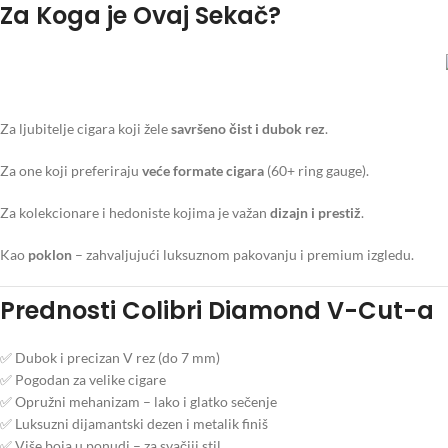
Za Koga je Ovaj Sekač?
Za ljubitelje cigara koji žele
savršeno čist i dubok rez
.
Za one koji preferiraju
veće formate cigara
(60+ ring gauge).
Za kolekcionare i hedoniste kojima je važan
dizajn i prestiž
.
Kao
poklon
– zahvaljujući luksuznom pakovanju i premium izgledu.
Prednosti Colibri Diamond V-Cut-a
✅ Dubok i precizan V rez (do 7 mm)
✅ Pogodan za velike cigare
✅ Opružni mehanizam – lako i glatko sečenje
✅ Luksuzni dijamantski dezen i metalik finiš
✅ Više boja u ponudi – za svačiji stil