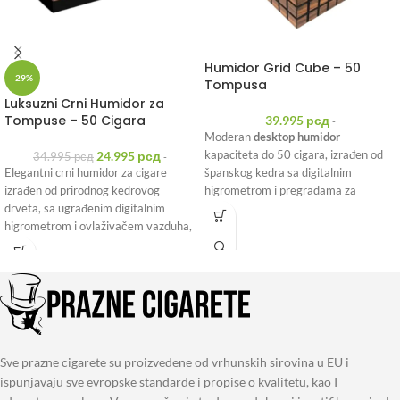
Humidor Grid Cube – 50
-29%
Tompusa
Luksuzni Crni Humidor za
Tompuse – 50 Cigara
39.995
рсд
-
Moderan
desktop humidor
24.995
рсд
kapaciteta do 50 cigara, izrađen od
34.995
рсд
-
Elegantni crni humidor za cigare
španskog kedra sa digitalnim
izrađen od prirodnog kedrovog
higrometrom i pregradama za
drveta, sa ugrađenim digitalnim
savršenu organizaciju.
higrometrom i ovlaživačem vazduha,
Unikatan 3D „Grid Cube“ dizajn u
namenjen pravilnom čuvanju i
kombinaciji crne i teksture drveta čini
očuvanju arome cigara.
ga vrhunskim izborom za kancelariju,
Kapacitet oko 50 cigara / tompusa
dnevni boravak ili
poklon pravom
Unutrašnjost od prirodnog kedrovog
ljubitelju cigara.
drveta
Digitalni higrometar za preciznu
kontrolu vlage
Sve prazne cigarete su proizvedene od vrhunskih sirovina u EU i
Ugrađeni ovlaživač vazduha
ispunjavaju sve evropske standarde i propise o kvalitetu, kao I
Stakleni poklopac za pregled bez