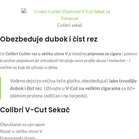
Colibri sekač
Obezbeđuje dubok i čist rez
Uz
Colibri Cutter rez u obliku slova V
je klasična
priprema za cigaru
i ponovo
je postao popularan jer entuzijasti istražuju nove profile ukusa i mešavine – i
načine na koje da uživaju u njima.
Vođeno dejstvo sečiva teče glatko, obezbeđujući
lako izvodljiv
dubok i čist re
z. Uživajte u
V-Cut na velikim cigarama
sa 60+
obimom prstena (odličan i na torpedu).
Colibri V-Cut Sekač
Otpuštanje sa oprugom
Rezač u obliku slova V
Ergonomski dizajn