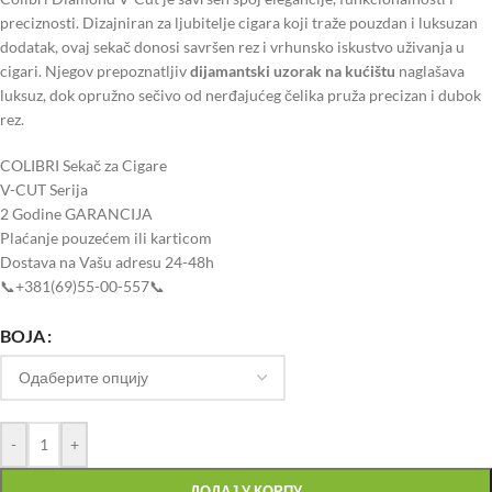
preciznosti. Dizajniran za ljubitelje cigara koji traže pouzdan i luksuzan
dodatak, ovaj sekač donosi savršen rez i vrhunsko iskustvo uživanja u
cigari. Njegov prepoznatljiv
dijamantski uzorak na kućištu
naglašava
luksuz, dok opružno sečivo od nerđajućeg čelika pruža precizan i dubok
rez.
COLIBRI Sekač za Cigare
V-CUT Serija
2 Godine GARANCIJA
Plaćanje pouzećem ili karticom
Dostava na Vašu adresu 24-48h
📞+381(69)55-00-557📞
BOJA
-
+
ДОДАЈ У КОРПУ