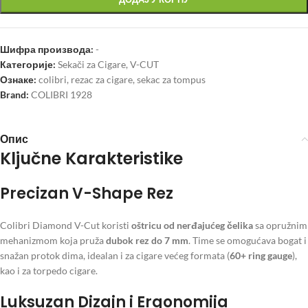
Шифра производа:
-
Категорије:
Sekači za Cigare
,
V-CUT
Ознаке:
colibri
,
rezac za cigare
,
sekac za tompus
Brand:
COLIBRI 1928
Опис
Ključne Karakteristike
Precizan V-Shape Rez
Colibri Diamond V-Cut koristi
oštricu od nerđajućeg čelika
sa opružnim
mehanizmom koja pruža
dubok rez do 7 mm
. Time se omogućava bogat i
snažan protok dima, idealan i za cigare većeg formata (
60+ ring gauge
),
kao i za torpedo cigare.
Luksuzan Dizajn i Ergonomija